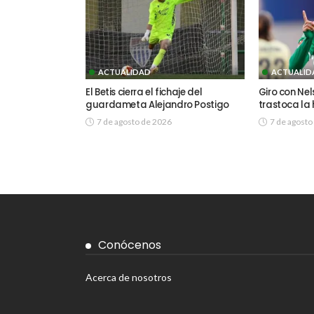
ACTUALIDAD
ACTUALID
El Betis cierra el fichaje del
Giro con Ne
guardameta Alejandro Postigo
trastoca la 
7 de agosto de 2026
7 de agosto
Conócenos
Acerca de nosotros