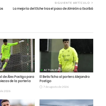
SIGUIENTE ARTÍCULO
os
La mejoría del Elche tras el paso de Almirón a Escribá
AD
ACTUALIDAD
ial de Álex Postigo para
El Betis ficha al portero Alejandro
piezas de la portería
Postigo
7 de agosto de 2026
 de 2026