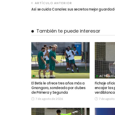
ARTÍCULO ANTERIOR
Así se cuida Canales: sus secretos mejor guardad
También te puede interesar
ACTUALIDAD
ACTUALID
El Betis le ofrece tres años más a
Fichaje ofic
Gnangoro, sondeado por clubes
encajar las 
de Primera y Segunda
verdiblanca
7 de agosto de 2026
7 de agosto