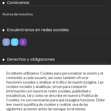
Conócenos
Acerca de nosotros
Encuéntranos en redes sociales
Derechos y obligaciones
Aviso legal
En mibetis utilizamos Cookies para personalizar la sesión y el
contenido a cada usuario, así como también ofrecer
Política de Cookies
funciones sociales y analizar el tráfico de nuestra página. Las
cookies sociales y analíticas, sirven para compartir
Política de privacidad
información con nuestras redes sociales, publicidad y
estadísticas, tal y como se describe en nuestra Política de
Cookies, no son necesarias para que la página funcione. Debe
Más
leer nuestra política de cookies y realizar una de las
siguientes acciones antes de navegar en la misma: