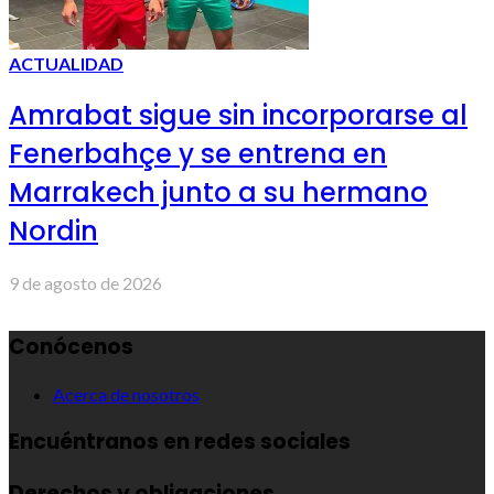
ACTUALIDAD
Amrabat sigue sin incorporarse al
Fenerbahçe y se entrena en
Marrakech junto a su hermano
Nordin
9 de agosto de 2026
Conócenos
Acerca de nosotros
Encuéntranos en redes sociales
Derechos y obligaciones