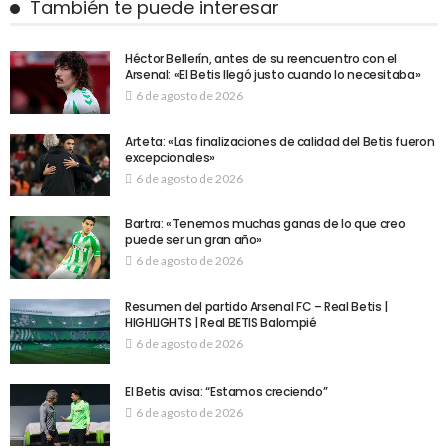
También te puede interesar
Héctor Bellerín, antes de su reencuentro con el
Arsenal: «El Betis llegó justo cuando lo necesitaba»
6 de agosto de 2026
Arteta: «Las finalizaciones de calidad del Betis fueron
excepcionales»
6 de agosto de 2026
Bartra: «Tenemos muchas ganas de lo que creo
puede ser un gran año»
6 de agosto de 2026
Resumen del partido Arsenal FC – Real Betis |
HIGHLIGHTS | Real BETIS Balompié
6 de agosto de 2026
El Betis avisa: “Estamos creciendo”
6 de agosto de 2026