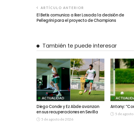
ARTÍCULO ANTERIOR
El Betis comunica a Iker Losada la decisión de
Pellegrini para el proyecto de Champions
También te puede interesar
ACTUALIDAD
ACTUALID
Diego Conde y Ez Abde avanzan
Antony: “Con
en sus recuperaciones en Sevilla
5 de agosto
5 de agosto de 2026