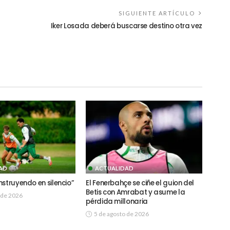
SIGUIENTE ARTÍCULO
Iker Losada deberá buscarse destino otra vez
AD
ACTUALIDAD
struyendo en silencio”
El Fenerbahçe se ciñe el guion del
Betis con Amrabat y asume la
 de 2026
pérdida millonaria
5 de agosto de 2026