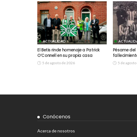
ACTUALIDAD
ACTUALID
El Betis rinde homenaje a Patrick
Pésame del R
O’Connell en su propia casa
fallecimien
5 de agosto de 2026
5 de agosto
Conócenos
Acerca de nosotros