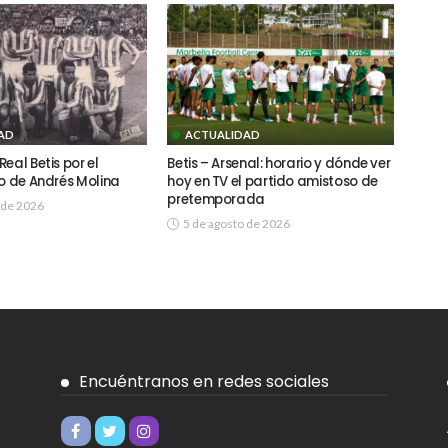
AD
ACTUALIDAD
eal Betis por el
Betis – Arsenal: horario y dónde ver
to de Andrés Molina
hoy en TV el partido amistoso de
pretemporada
 de 2026
5 de agosto de 2026
Encuéntranos en redes sociales