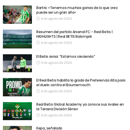
Bartra: «Tenemos muchas ganas de lo que creo
puede ser un gran año»
6 de agosto de 2026
Resumen del partido Arsenal FC – Real Betis |
HIGHLIGHTS | Real BETIS Balompié
6 de agosto de 2026
El Betis avisa: “Estamos creciendo”
6 de agosto de 2026
El Real Betis habilita la grada de Preferencia Alta para
el duelo contra el Bournemouth
6 de agosto de 2026
Real Betis Global Academy ya conoce sus rivales en
la Tercera División Sénior
6 de agosto de 2026
Kepa, señalado