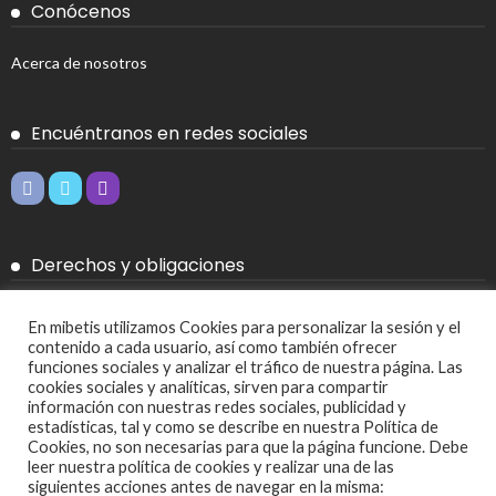
Conócenos
Acerca de nosotros
Encuéntranos en redes sociales
Derechos y obligaciones
Aviso legal
En mibetis utilizamos Cookies para personalizar la sesión y el
contenido a cada usuario, así como también ofrecer
Política de Cookies
funciones sociales y analizar el tráfico de nuestra página. Las
cookies sociales y analíticas, sirven para compartir
Política de privacidad
información con nuestras redes sociales, publicidad y
estadísticas, tal y como se describe en nuestra Política de
Cookies, no son necesarias para que la página funcione. Debe
Más
leer nuestra política de cookies y realizar una de las
siguientes acciones antes de navegar en la misma: