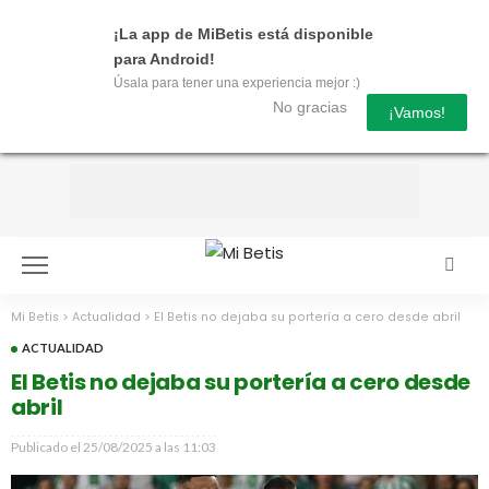
¡La app de MiBetis está disponible
para Android!
Úsala para tener una experiencia mejor :)
No gracias
¡Vamos!
Mi Betis
>
Actualidad
>
El Betis no dejaba su portería a cero desde abril
ACTUALIDAD
El Betis no dejaba su portería a cero desde
abril
Publicado el
25/08/2025 a las 11:03