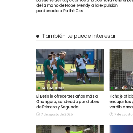
La suerte del Rayo con los árbitros no la tiene el Bet
de la mano de Nobel Mendy a la expulsión
perdonada a Pathé Ciss
También te puede interesar
ACTUALIDAD
ACTUALID
El Betis le ofrece tres años más a
Fichaje ofic
Gnangoro, sondeado por clubes
encajar las 
de Primera y Segunda
verdiblanca
7 de agosto de 2026
7 de agosto