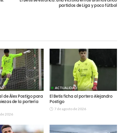
is:
El Betis se estanca: una victoria en los últimos cinco
partidos de Liga y poco fútbol
AD
ACTUALIDAD
ial de Álex Postigo para
El Betis ficha al portero Alejandro
piezas de la portería
Postigo
7 de agosto de 2026
 de 2026