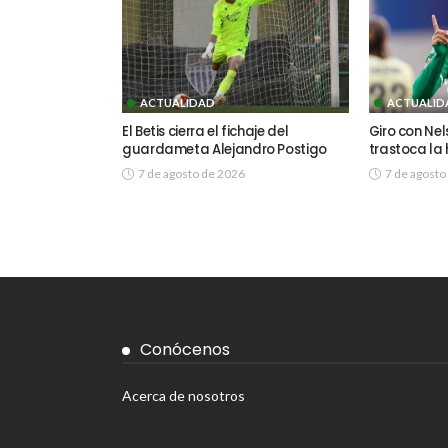
ACTUALIDAD
ACTUALID
El Betis cierra el fichaje del
Giro con Ne
guardameta Alejandro Postigo
trastoca la 
7 de agosto de 2026
7 de agosto
Conócenos
Acerca de nosotros