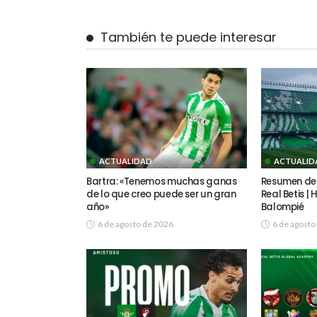
También te puede interesar
ACTUALIDAD
ACTUALID
Bartra: «Tenemos muchas ganas
Resumen del
de lo que creo puede ser un gran
Real Betis |
año»
Balompié
6 de agosto de 2026
6 de agosto