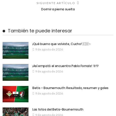
SIGUIENTE ARTÍCULO
Dormir a pierna suelta
También te puede interesar
¡Qué bueno que volviste, Cucho! 🇨🇴✨
9 de agosto de 2026
¡Así empató el encuentro Pablo Fornals! 🎯💚
9 de agosto de 2026
Betis – Bournemouth: Resultado, resumen y goles
9 de agosto de 2026
Las fotos del Betis-Bournemouth
9 de agosto de 2026