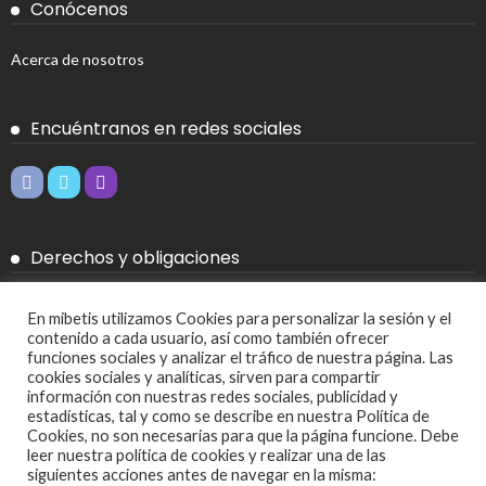
Conócenos
Acerca de nosotros
Encuéntranos en redes sociales
Derechos y obligaciones
Aviso legal
En mibetis utilizamos Cookies para personalizar la sesión y el
contenido a cada usuario, así como también ofrecer
Política de Cookies
funciones sociales y analizar el tráfico de nuestra página. Las
cookies sociales y analíticas, sirven para compartir
Política de privacidad
información con nuestras redes sociales, publicidad y
estadísticas, tal y como se describe en nuestra Política de
Cookies, no son necesarias para que la página funcione. Debe
Más
leer nuestra política de cookies y realizar una de las
siguientes acciones antes de navegar en la misma: