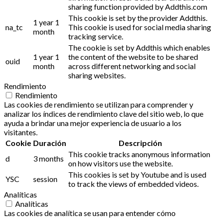
sharing function provided by Addthis.com
This cookie is set by the provider Addthis.
1 year 1
na_tc
This cookie is used for social media sharing
month
tracking service.
The cookie is set by Addthis which enables
1 year 1
the content of the website to be shared
ouid
month
across different networking and social
sharing websites.
Rendimiento
Rendimiento
Las cookies de rendimiento se utilizan para comprender y
analizar los índices de rendimiento clave del sitio web, lo que
ayuda a brindar una mejor experiencia de usuario a los
visitantes.
Cookie
Duración
Descripción
This cookie tracks anonymous information
d
3 months
on how visitors use the website.
This cookies is set by Youtube and is used
YSC
session
to track the views of embedded videos.
Analíticas
Analíticas
Las cookies de analítica se usan para entender cómo