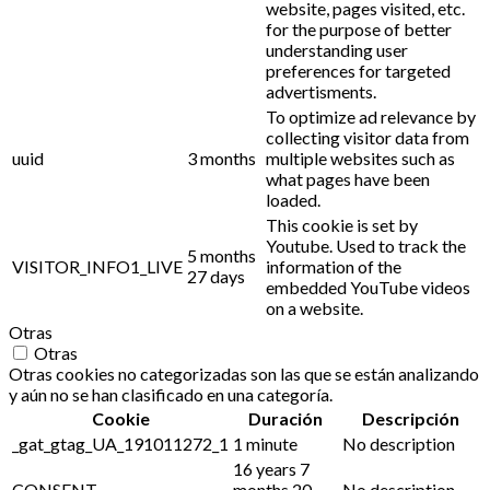
website, pages visited, etc.
for the purpose of better
understanding user
preferences for targeted
advertisments.
To optimize ad relevance by
collecting visitor data from
uuid
3 months
multiple websites such as
what pages have been
loaded.
This cookie is set by
Youtube. Used to track the
5 months
VISITOR_INFO1_LIVE
information of the
27 days
embedded YouTube videos
on a website.
Otras
Otras
Otras cookies no categorizadas son las que se están analizando
y aún no se han clasificado en una categoría.
Cookie
Duración
Descripción
_gat_gtag_UA_191011272_1
1 minute
No description
16 years 7
CONSENT
months 20
No description