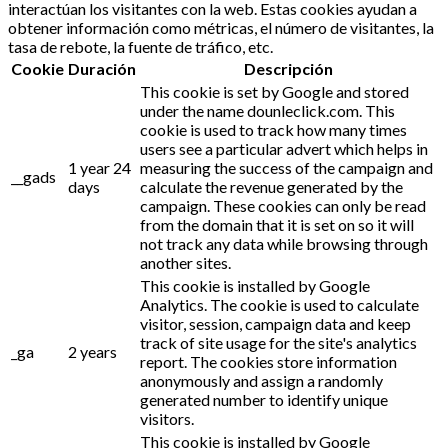
interactúan los visitantes con la web. Estas cookies ayudan a
obtener información como métricas, el número de visitantes, la
tasa de rebote, la fuente de tráfico, etc.
Cookie
Duración
Descripción
This cookie is set by Google and stored
under the name dounleclick.com. This
cookie is used to track how many times
users see a particular advert which helps in
1 year 24
measuring the success of the campaign and
__gads
days
calculate the revenue generated by the
campaign. These cookies can only be read
from the domain that it is set on so it will
not track any data while browsing through
another sites.
This cookie is installed by Google
Analytics. The cookie is used to calculate
visitor, session, campaign data and keep
track of site usage for the site's analytics
_ga
2 years
report. The cookies store information
anonymously and assign a randomly
generated number to identify unique
visitors.
This cookie is installed by Google