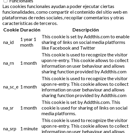
Funcionales
Las cookies funcionales ayudan a poder ejecutar ciertas
funcionalidades, como compartir el contenido del sitio web en
plataformas de redes sociales, recopilar comentarios y otras
características de terceros.
Cookie
Duración
Descripción
This cookie is set by Addthis.com to enable
1 year 1
na_id
sharing of links on social media platforms
month
like Facebook and Twitter
This cookie is used to recognize the visitor
upon re-entry. This cookie allows to collect
na_rn
1 month
information on user behaviour and allows
sharing function provided by Addthis.com
This cookie is used to recognize the visitor
upon re-entry. This cookie allows to collect
na_sc_e
1 month
information on user behaviour and allows
sharing function provided by Addthis.com
This cookie is set by Addthis.com. This
na_sr
1 month
cookie is used for sharing of links on social
media platforms.
This cookie is used to recognize the visitor
upon re-entry. This cookie allows to collect
na_srp
1 minute
information on user behaviour and allows