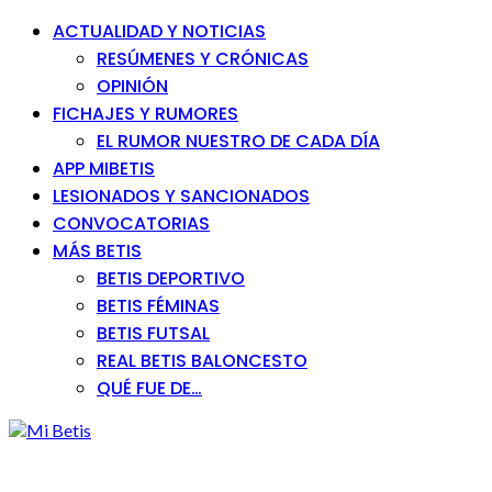
ACTUALIDAD Y NOTICIAS
RESÚMENES Y CRÓNICAS
OPINIÓN
FICHAJES Y RUMORES
EL RUMOR NUESTRO DE CADA DÍA
APP MIBETIS
LESIONADOS Y SANCIONADOS
CONVOCATORIAS
MÁS BETIS
BETIS DEPORTIVO
BETIS FÉMINAS
BETIS FUTSAL
REAL BETIS BALONCESTO
QUÉ FUE DE…