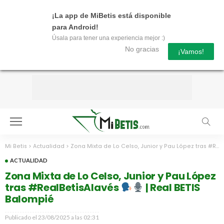
¡La app de MiBetis está disponible
para Android!
Úsala para tener una experiencia mejor :)
No gracias
¡Vamos!
Mi Betis
>
Actualidad
>
Zona Mixta de Lo Celso, Junior y Pau López tras #RealBetisAlavés
ACTUALIDAD
Zona Mixta de Lo Celso, Junior y Pau López
tras #RealBetisAlavés
| Real BETIS
Balompié
Publicado el
23/08/2025 a las 02:31