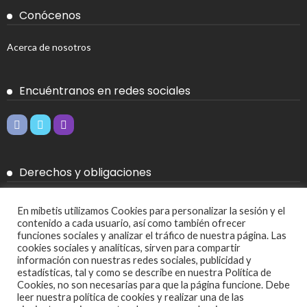
Conócenos
Acerca de nosotros
Encuéntranos en redes sociales
Derechos y obligaciones
Aviso legal
En mibetis utilizamos Cookies para personalizar la sesión y el
contenido a cada usuario, así como también ofrecer
Política de Cookies
funciones sociales y analizar el tráfico de nuestra página. Las
cookies sociales y analíticas, sirven para compartir
Política de privacidad
información con nuestras redes sociales, publicidad y
estadísticas, tal y como se describe en nuestra Política de
Cookies, no son necesarias para que la página funcione. Debe
Más
leer nuestra política de cookies y realizar una de las