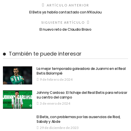
ARTÍCULO ANTERIOR
El Betis ya habría contactado con N’Koulou
SIGUIENTE ARTÍCULO
El nuevo reto de Claudio Bravo
También te puede interesar
La mejor temporada goleadora de Juanmi en el Real
Betis Balompié
9 de febrero de 2024
Johnny Cardoso: El fichaje del Real Betis para reforzar
su centro del campo
3 de enero de 2024
El Betis, con problemas por las ausencias de Riad,
Sabaly y Abde
29 de diciembre de 2023