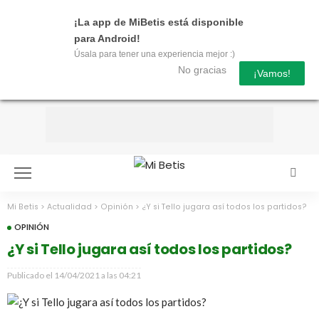
¡La app de MiBetis está disponible
para Android!
Úsala para tener una experiencia mejor :)
No gracias
¡Vamos!
Mi Betis
>
Actualidad
>
Opinión
>
¿Y si Tello jugara así todos los partidos?
OPINIÓN
¿Y si Tello jugara así todos los partidos?
Publicado el
14/04/2021 a las 04:21