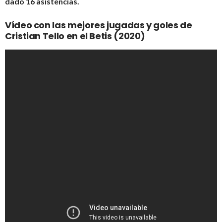
dado 16 asistencias.
Vídeo con las mejores jugadas y goles de
Cristian Tello en el Betis (2020)