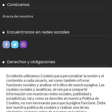
Conócenos
Acerca de nosotros
Encuéntranos en redes sociales
Derechos y obligaciones
Aviso legal
En mibetis utilizamos Cookies para personalizar la sesión y el
contenido a cada usuario, así como también ofrecer
Política de Cookies
funciones sociales y analizar el tráfico de nuestra página. Las
cookies sociales y analíticas, sirven para compartir
Política de privacidad
información con nuestras redes sociales, publicidad y
estadísticas, tal y como se describe en nuestra Política de
Cookies, no son necesarias para que la página funcione. Debe
Más
leer nuestra política de cookies y realizar una de las
siguientes acciones antes de navegar en la misma: