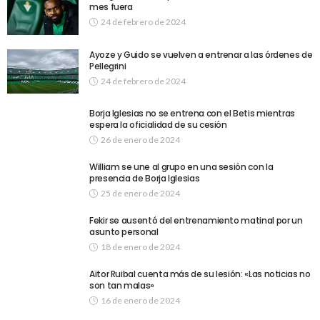
mes fuera
24 de febrero de 2024
Ayoze y Guido se vuelven a entrenar a las órdenes de
Pellegrini
24 de febrero de 2024
Borja Iglesias no se entrena con el Betis mientras
espera la oficialidad de su cesión
26 de enero de 2024
William se une al grupo en una sesión con la
presencia de Borja Iglesias
25 de enero de 2024
Fekir se ausentó del entrenamiento matinal por un
asunto personal
18 de enero de 2024
Aitor Ruibal cuenta más de su lesión: «Las noticias no
son tan malas»
16 de enero de 2024