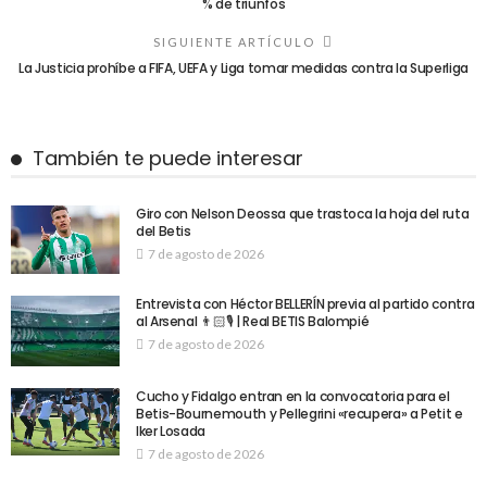
% de triunfos
SIGUIENTE ARTÍCULO
La Justicia prohíbe a FIFA, UEFA y Liga tomar medidas contra la Superliga
También te puede interesar
Giro con Nelson Deossa que trastoca la hoja del ruta
del Betis
7 de agosto de 2026
Entrevista con Héctor BELLERÍN previa al partido contra
al Arsenal 👨🏻🎙️ | Real BETIS Balompié
7 de agosto de 2026
Cucho y Fidalgo entran en la convocatoria para el
Betis-Bournemouth y Pellegrini «recupera» a Petit e
Iker Losada
7 de agosto de 2026