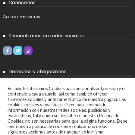
Conócenos
Acerca de nosotros
Encuéntranos en redes sociales
Derechos y obligaciones
Aviso legal
En mibetis utilizamos Cookies para personalizar la sesión y el
contenido a cada usuario, así como también ofrecer
Política de Cookies
funciones sociales y analizar el tráfico de nuestra página. Las
cookies sociales y analíticas, sirven para compartir
Política de privacidad
información con nuestras redes sociales, publicidad y
estadísticas, tal y como se describe en nuestra Política de
Cookies, no son necesarias para que la página funcione. Debe
Más
leer nuestra política de cookies y realizar una de las
siguientes acciones antes de navegar en la misma: