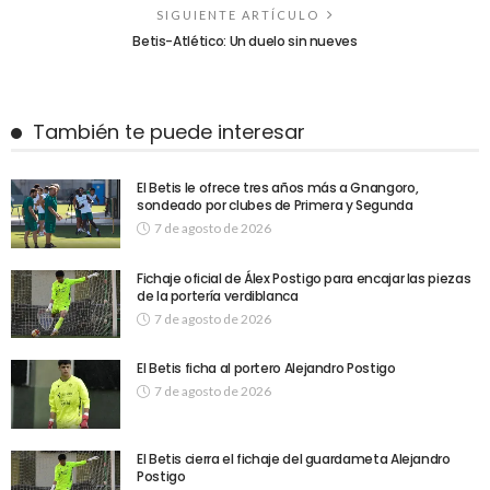
SIGUIENTE ARTÍCULO
Betis-Atlético: Un duelo sin nueves
También te puede interesar
El Betis le ofrece tres años más a Gnangoro,
sondeado por clubes de Primera y Segunda
7 de agosto de 2026
Fichaje oficial de Álex Postigo para encajar las piezas
de la portería verdiblanca
7 de agosto de 2026
El Betis ficha al portero Alejandro Postigo
7 de agosto de 2026
El Betis cierra el fichaje del guardameta Alejandro
Postigo