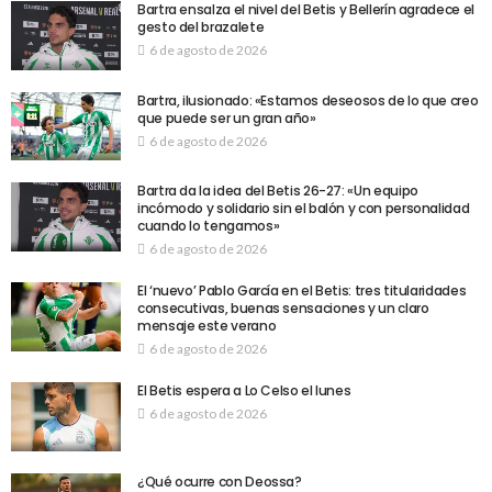
Bartra ensalza el nivel del Betis y Bellerín agradece el
gesto del brazalete
6 de agosto de 2026
Bartra, ilusionado: «Estamos deseosos de lo que creo
que puede ser un gran año»
6 de agosto de 2026
Bartra da la idea del Betis 26-27: «Un equipo
incómodo y solidario sin el balón y con personalidad
cuando lo tengamos»
6 de agosto de 2026
El ‘nuevo’ Pablo García en el Betis: tres titularidades
consecutivas, buenas sensaciones y un claro
mensaje este verano
6 de agosto de 2026
El Betis espera a Lo Celso el lunes
6 de agosto de 2026
¿Qué ocurre con Deossa?