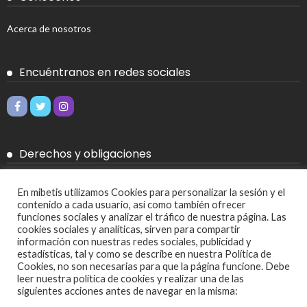
Acerca de nosotros
Encuéntranos en redes sociales
Derechos y obligaciones
Aviso legal
En mibetis utilizamos Cookies para personalizar la sesión y el
contenido a cada usuario, así como también ofrecer
Política de Cookies
funciones sociales y analizar el tráfico de nuestra página. Las
cookies sociales y analíticas, sirven para compartir
Política de privacidad
información con nuestras redes sociales, publicidad y
estadísticas, tal y como se describe en nuestra Política de
Cookies, no son necesarias para que la página funcione. Debe
Más
leer nuestra política de cookies y realizar una de las
siguientes acciones antes de navegar en la misma:
Ajustes de cookies