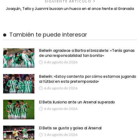
SIGUIENTE ARTÍCULO
Joaquín, Tello y Juanmi buscan un hueco en el once frente al Granada
También te puede interesar
Bellerín agradece a Bartra el brazalete: «Tenía ganas
de una responsabilidad tan bonita»
6 de agosto de 2026
Bellerín: «Estoy contento por cómo estamos jugando
al fútbol en esta pretemporada»
6 de agosto de 2026
El Betis ilusiona ante un Arsenal superado
6 de agosto de 2026
El Betis se gusta y golea al Arsenal
5 de agosto de 2026