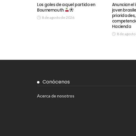
Los goles de aquel partido en
Anuncian el i
Bournemouth
joven brasil
prioridades
8 de agosto de 2026
competencia
Hacienda
8 de agosto
Conócenos
Acerca de nosotros