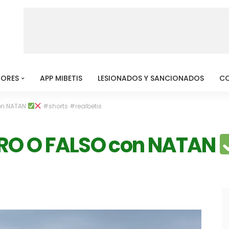
MORES
APP MIBETIS
LESIONADOS Y SANCIONADOS
C
on NATAN
#shorts #realbetis
RO O FALSO con NATAN