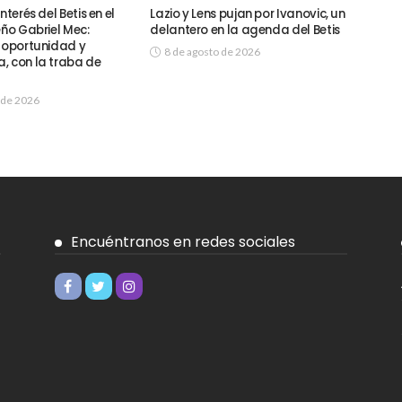
nterés del Betis en el
Lazio y Lens pujan por Ivanovic, un
eño Gabriel Mec:
delantero en la agenda del Betis
, oportunidad y
8 de agosto de 2026
, con la traba de
 de 2026
Encuéntranos en redes sociales