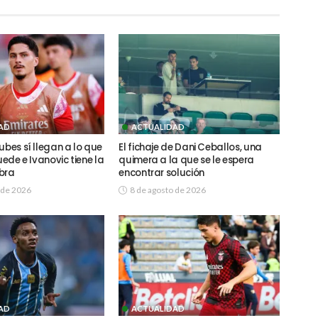
AD
ACTUALIDAD
ubes sí llegan a lo que
El fichaje de Dani Ceballos, una
uede e Ivanovic tiene la
quimera a la que se le espera
bra
encontrar solución
 de 2026
8 de agosto de 2026
AD
ACTUALIDAD