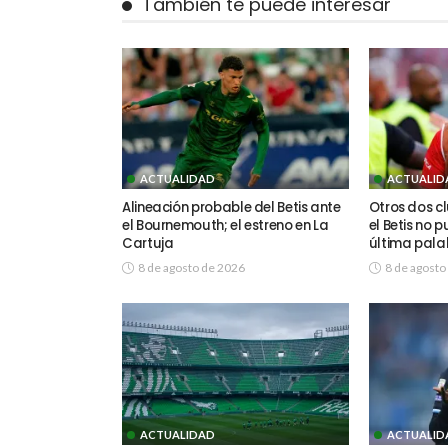
También te puede interesar
ACTUALIDAD
ACTUALID
Alineación probable del Betis ante
Otros dos cl
el Bournemouth; el estreno en La
el Betis no p
Cartuja
última pala
8 de agosto de 2026
8 de agosto
ACTUALIDAD
ACTUALID