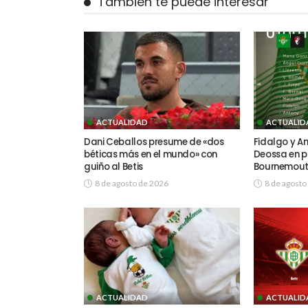
También te puede interesar
ACTUALIDAD
ACTUALID
Dani Ceballos presume de «dos
Fidalgo y An
béticas más en el mundo» con
Deossa en pu
guiño al Betis
Bournemou
8 de agosto de 2026
8 de agosto
ACTUALIDAD
ACTUALID