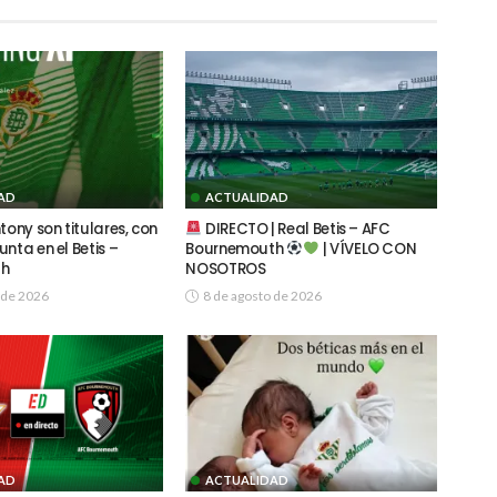
AD
ACTUALIDAD
tony son titulares, con
DIRECTO | Real Betis – AFC
nta en el Betis –
Bournemouth
| VÍVELO CON
th
NOSOTROS
 de 2026
8 de agosto de 2026
AD
ACTUALIDAD