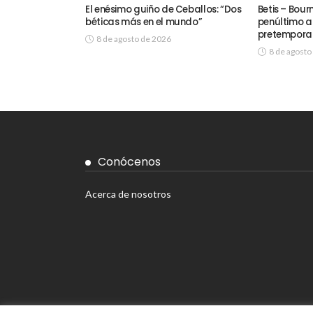
El enésimo guiño de Ceballos: “Dos
Betis – Bour
béticas más en el mundo”
penúltimo a
pretemporad
8 de agosto de 2026
8 de agosto
Conócenos
Acerca de nosotros