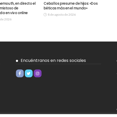
nemouth, en directo el
Ceballos presume de hijas: «Dos
mistoso de
béticas más en el mundo»
a en vivo online
8 de agosto de 2026
 de 2026
Encuéntranos en redes sociales