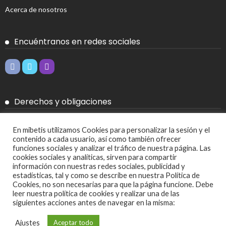
Acerca de nosotros
Encuéntranos en redes sociales
Derechos y obligaciones
Aviso legal
En mibetis utilizamos Cookies para personalizar la sesión y el
contenido a cada usuario, así como también ofrecer
Política de Cookies
funciones sociales y analizar el tráfico de nuestra página. Las
cookies sociales y analíticas, sirven para compartir
Política de privacidad
información con nuestras redes sociales, publicidad y
estadísticas, tal y como se describe en nuestra Política de
Cookies, no son necesarias para que la página funcione. Debe
Más
leer nuestra política de cookies y realizar una de las
siguientes acciones antes de navegar en la misma:
Ajustes de cookies
Ajustes
Aceptar todo