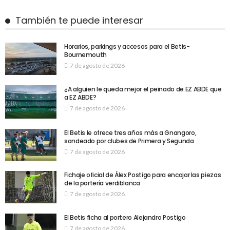
También te puede interesar
Horarios, parkings y accesos para el Betis-
Bournemouth
7 de agosto de 2026
¿A alguien le queda mejor el peinado de EZ ABDE que
a EZ ABDE?
7 de agosto de 2026
El Betis le ofrece tres años más a Gnangoro,
sondeado por clubes de Primera y Segunda
7 de agosto de 2026
Fichaje oficial de Álex Postigo para encajar las piezas
de la portería verdiblanca
7 de agosto de 2026
El Betis ficha al portero Alejandro Postigo
7 de agosto de 2026