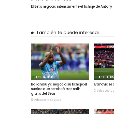
ARTÍCULO ANTERIOR
El Betis negocia intensamente el fichaje de Antony
También te puede interesar
ACTUALIDAD
ACTUALID
Bakambu ya negocia su fichaje: el
Ivanovic se 
sueldo que percibirá tras salir
9 de agosto 
gratis del Betis
9 de agosto de 2026