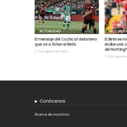
ACTUALIDAD
ACTUALID
El mensaje del Cucho al delantero
El Betis se 
que va a fichar el Betis
recibe una 
del Notting
9 de agosto de 2026
9 de agosto 
Conócenos
Acerca de nosotros