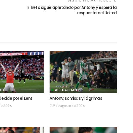
SIGUIENTE ARTÍCULO
El Betis sigue apretando por Antony y espera la
respuesta del United
AD
ACTUALIDAD
decide por el Lens
Antony: sonrisas y lágrimas
de 2026
9 de agosto de 2026