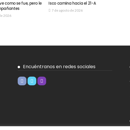
ve como se fue, pero le
Isco camina hacia el 21-A
mpañantes
7 de agosto de 2026
de 2026
Encuéntranos en redes sociales