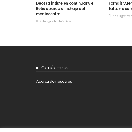
Deossa insiste en continuar y el
Fornals vuel
Betis aparca el fichaje del
faltan aco
mediocentro
7 de agosto 
7 de agosto de 2026
Conócenos
Acerca de nosotros