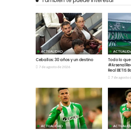
También te puede interesar
ACTUALIDAD
ACTUALID
Ceballos: 30 años y un destino
Todo lo que
#ArsenalReal
7 de agosto de 2026
Real BETIS 
7 de agosto 
ACTUALIDAD
ACTUALID