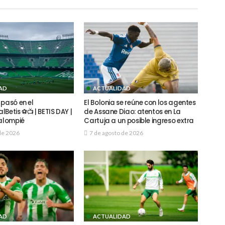
AD
ACTUALIDAD
 pasó en el
El Bolonia se reúne con los agentes
Betis ⚽📺 | BETIS DAY |
de Assane Diao: atentos en La
Balompié
Cartuja a un posible ingreso extra
de 2026
7 de agosto de 2026
AD
ACTUALIDAD