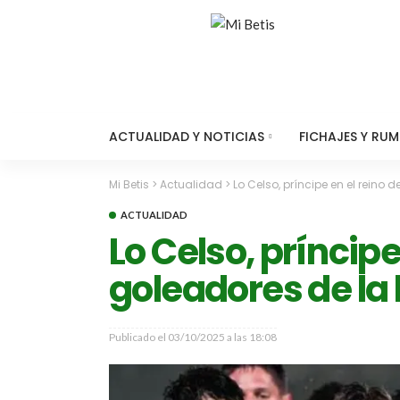
ACTUALIDAD Y NOTICIAS
FICHAJES Y RU
Mi Betis
>
Actualidad
>
Lo Celso, príncipe en el reino
ACTUALIDAD
Lo Celso, príncip
goleadores de la 
Publicado el
03/10/2025 a las 18:08