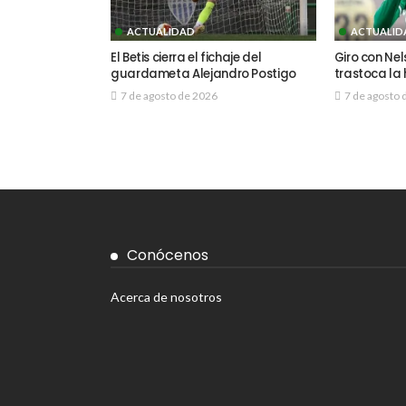
ACTUALIDAD
ACTUALID
El Betis cierra el fichaje del
Giro con Ne
guardameta Alejandro Postigo
trastoca la 
7 de agosto de 2026
7 de agosto 
Conócenos
Acerca de nosotros