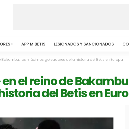
MORES
APP MIBETIS
LESIONADOS Y SANCIONADOS
CO
 de Bakambu: los máximos goleadores de la historia del Betis en Europa
e en el reino de Bakamb
historia del Betis en Eur