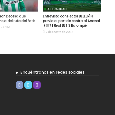
AD
ACTUALIDAD
lson Deossa que
Entrevista con Héctor BELLERÍN
hoja del ruta del Betis
previa al partido contra al Arsenal
👨🏻🎙️ | Real BETIS Balompié
de 2026
7 de agosto de 2026
Encuéntranos en redes sociales