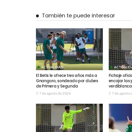
También te puede interesar
ACTUALIDAD
ACTUALID
El Betis le ofrece tres años más a
Fichaje ofic
Gnangoro, sondeado por clubes
encajar las 
de Primera y Segunda
verdiblanca
7 de agosto de 2026
7 de agosto 