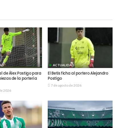
AD
ACTUALIDAD
ial de Álex Postigo para
El Betis ficha al portero Alejandro
piezas de la portería
Postigo
7 de agosto de 2026
de 2026