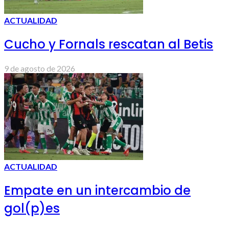
ACTUALIDAD
Cucho y Fornals rescatan al Betis
9 de agosto de 2026
ACTUALIDAD
Empate en un intercambio de
gol(p)es