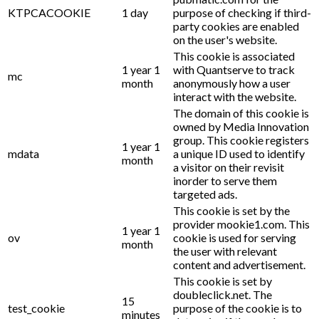
KTPCACOOKIE
1 day
purpose of checking if third-
party cookies are enabled
on the user's website.
This cookie is associated
1 year 1
with Quantserve to track
mc
month
anonymously how a user
interact with the website.
The domain of this cookie is
owned by Media Innovation
group. This cookie registers
1 year 1
mdata
a unique ID used to identify
month
a visitor on their revisit
inorder to serve them
targeted ads.
This cookie is set by the
provider mookie1.com. This
1 year 1
ov
cookie is used for serving
month
the user with relevant
content and advertisement.
This cookie is set by
doubleclick.net. The
15
test_cookie
purpose of the cookie is to
minutes