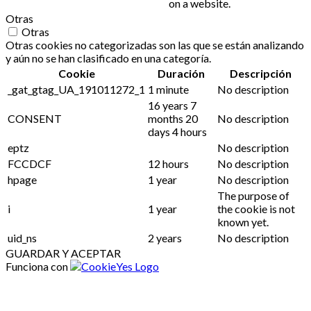
on a website.
Otras
Otras
Otras cookies no categorizadas son las que se están analizando
y aún no se han clasificado en una categoría.
Cookie
Duración
Descripción
_gat_gtag_UA_191011272_1
1 minute
No description
16 years 7
CONSENT
months 20
No description
days 4 hours
eptz
No description
FCCDCF
12 hours
No description
hpage
1 year
No description
The purpose of
i
1 year
the cookie is not
known yet.
uid_ns
2 years
No description
GUARDAR Y ACEPTAR
Funciona con