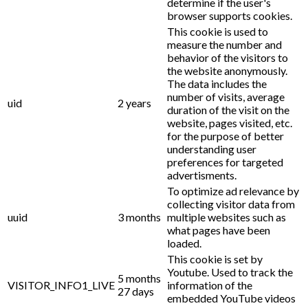
determine if the user's
browser supports cookies.
This cookie is used to
measure the number and
behavior of the visitors to
the website anonymously.
The data includes the
number of visits, average
uid
2 years
duration of the visit on the
website, pages visited, etc.
for the purpose of better
understanding user
preferences for targeted
advertisments.
To optimize ad relevance by
collecting visitor data from
uuid
3 months
multiple websites such as
what pages have been
loaded.
This cookie is set by
Youtube. Used to track the
5 months
VISITOR_INFO1_LIVE
information of the
27 days
embedded YouTube videos