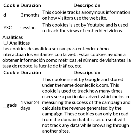
Cookie
Duración
Descripción
This cookie tracks anonymous information
d
3 months
on how visitors use the website.
This cookies is set by Youtube and is used
YSC
session
to track the views of embedded videos.
Analíticas
Analíticas
Las cookies de analítica se usan para entender cómo
interactúan los visitantes con la web. Estas cookies ayudan a
obtener información como métricas, el número de visitantes, la
tasa de rebote, la fuente de tráfico, etc.
Cookie
Duración
Descripción
This cookie is set by Google and stored
under the name dounleclick.com. This
cookie is used to track how many times
users see a particular advert which helps in
1 year 24
measuring the success of the campaign and
__gads
days
calculate the revenue generated by the
campaign. These cookies can only be read
from the domain that it is set on so it will
not track any data while browsing through
another sites.