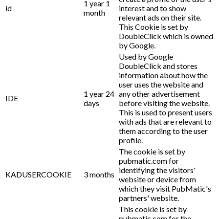
1 year 1
id
interest and to show
month
relevant ads on their site.
This Cookie is set by
DoubleClick which is owned
by Google.
Used by Google
DoubleClick and stores
information about how the
user uses the website and
1 year 24
any other advertisement
IDE
days
before visiting the website.
This is used to present users
with ads that are relevant to
them according to the user
profile.
The cookie is set by
pubmatic.com for
identifying the visitors'
KADUSERCOOKIE
3 months
website or device from
which they visit PubMatic's
partners' website.
This cookie is set by
pubmatic.com for the