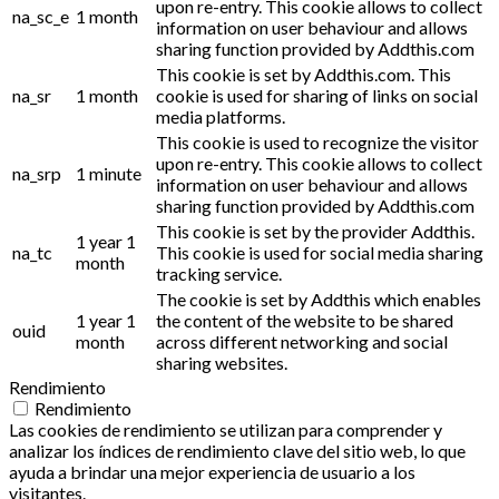
upon re-entry. This cookie allows to collect
na_sc_e
1 month
information on user behaviour and allows
sharing function provided by Addthis.com
This cookie is set by Addthis.com. This
na_sr
1 month
cookie is used for sharing of links on social
media platforms.
This cookie is used to recognize the visitor
upon re-entry. This cookie allows to collect
na_srp
1 minute
information on user behaviour and allows
sharing function provided by Addthis.com
This cookie is set by the provider Addthis.
1 year 1
na_tc
This cookie is used for social media sharing
month
tracking service.
The cookie is set by Addthis which enables
1 year 1
the content of the website to be shared
ouid
month
across different networking and social
sharing websites.
Rendimiento
Rendimiento
Las cookies de rendimiento se utilizan para comprender y
analizar los índices de rendimiento clave del sitio web, lo que
ayuda a brindar una mejor experiencia de usuario a los
visitantes.