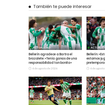
También te puede interesar
ACTUALIDAD
ACTUALID
Bellerín agradece a Bartra el
Bellerín: «E
brazalete: «Tenía ganas de una
estamos jug
responsabilidad tan bonita»
pretempor
6 de agosto de 2026
6 de agosto