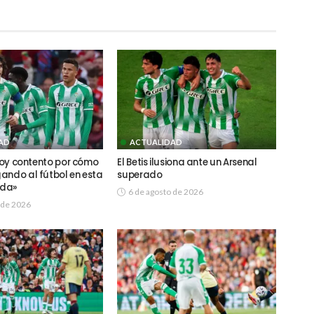
AD
ACTUALIDAD
stoy contento por cómo
El Betis ilusiona ante un Arsenal
ando al fútbol en esta
superado
ada»
6 de agosto de 2026
 de 2026