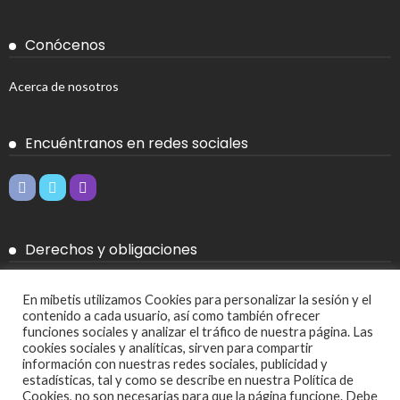
Conócenos
Acerca de nosotros
Encuéntranos en redes sociales
Derechos y obligaciones
Aviso legal
En mibetis utilizamos Cookies para personalizar la sesión y el
contenido a cada usuario, así como también ofrecer
Política de Cookies
funciones sociales y analizar el tráfico de nuestra página. Las
cookies sociales y analíticas, sirven para compartir
Política de privacidad
información con nuestras redes sociales, publicidad y
estadísticas, tal y como se describe en nuestra Política de
Cookies, no son necesarias para que la página funcione. Debe