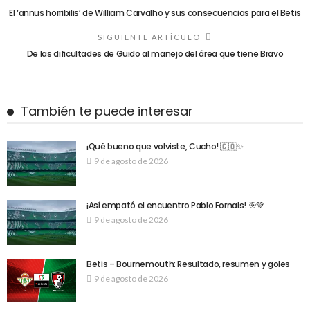
El ‘annus horribilis’ de William Carvalho y sus consecuencias para el Betis
SIGUIENTE ARTÍCULO
De las dificultades de Guido al manejo del área que tiene Bravo
También te puede interesar
¡Qué bueno que volviste, Cucho! 🇨🇴✨
9 de agosto de 2026
¡Así empató el encuentro Pablo Fornals! 🎯💚
9 de agosto de 2026
Betis – Bournemouth: Resultado, resumen y goles
9 de agosto de 2026