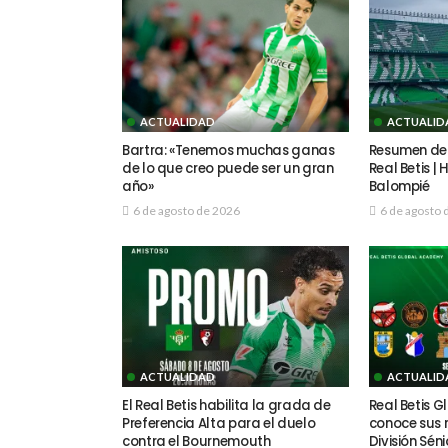
ACTUALIDAD
ACTUALID
Bartra: «Tenemos muchas ganas
Resumen del
de lo que creo puede ser un gran
Real Betis |
año»
Balompié
6 de agosto de 2026
6 de agosto 
ACTUALIDAD
ACTUALID
El Real Betis habilita la grada de
Real Betis 
Preferencia Alta para el duelo
conoce sus r
contra el Bournemouth
División Séni