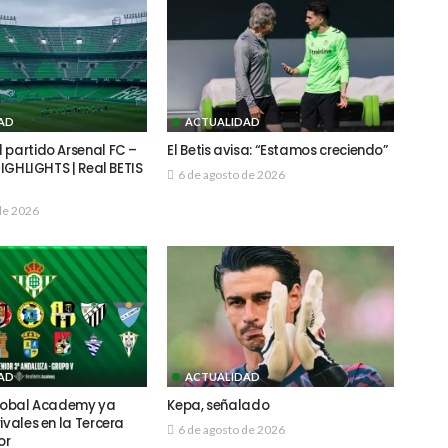
AD
ACTUALIDAD
 partido Arsenal FC –
El Betis avisa: “Estamos creciendo”
 HIGHLIGHTS | Real BETIS
6 de agosto de 2026
de 2026
AD
ACTUALIDAD
Global Academy ya
Kepa, señalado
ivales en la Tercera
6 de agosto de 2026
or