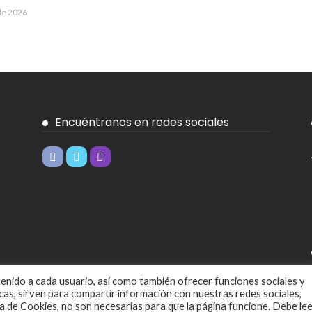
de 2026
Encuéntranos en redes sociales
ntenido a cada usuario, así como también ofrecer funciones sociales y
ticas, sirven para compartir información con nuestras redes sociales,
ica de Cookies, no son necesarias para que la página funcione. Debe le