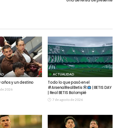
Una defensa de presente
AD
ACTUALIDAD
 años y un destino
Todo lo que pasó en el
#ArsenalRealBetis
| BETIS DAY
 de 2026
| Real BETIS Balompié
7 de agosto de 2026