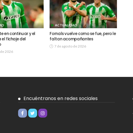
AD
ACTUALIDAD
te en continuar y el
Fornals vuelve como se fue, pero le
 el fichaje del
faltan acompañantes
o
7 de agosto de 2026
 de 2026
Encuéntranos en redes sociales