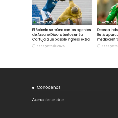
ACTUALIDAD
ACTUALID
El Bolonia se reúne con los agentes
Deossa insis
de Assane Diao: atentos en La
Betis aparca
Cartuja a un posible ingreso extra
mediocentr
7 de agosto de 2026
7 de agosto
Conócenos
Acerca de nosotros