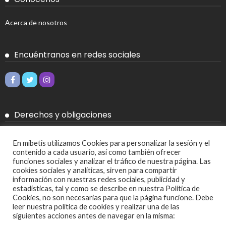
Acerca de nosotros
Encuéntranos en redes sociales
Derechos y obligaciones
Aviso legal
En mibetis utilizamos Cookies para personalizar la sesión y el
contenido a cada usuario, así como también ofrecer
Política de Cookies
funciones sociales y analizar el tráfico de nuestra página. Las
cookies sociales y analíticas, sirven para compartir
Política de privacidad
información con nuestras redes sociales, publicidad y
estadísticas, tal y como se describe en nuestra Política de
Cookies, no son necesarias para que la página funcione. Debe
Más
leer nuestra política de cookies y realizar una de las
siguientes acciones antes de navegar en la misma: