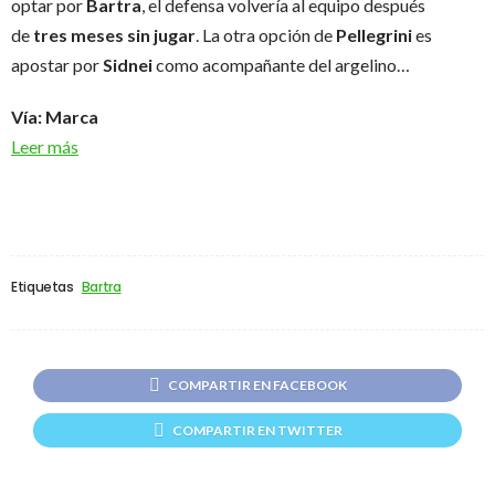
optar por
Bartra
, el defensa volvería al equipo después
de
tres meses sin jugar
. La otra opción de
Pellegrini
es
apostar por
Sidnei
como acompañante del argelino…
Vía: Marca
Leer más
Etiquetas
Bartra
COMPARTIR EN FACEBOOK
COMPARTIR EN TWITTER