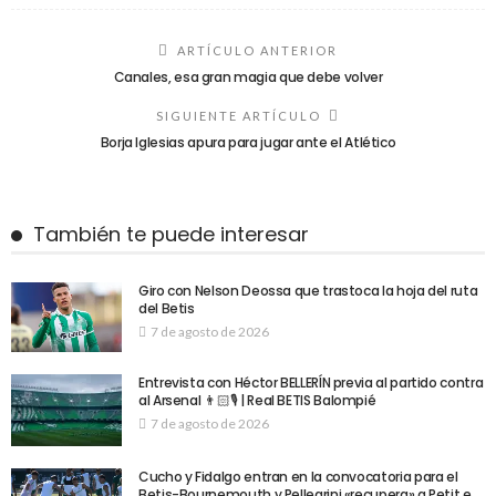
ARTÍCULO ANTERIOR
Canales, esa gran magia que debe volver
SIGUIENTE ARTÍCULO
Borja Iglesias apura para jugar ante el Atlético
También te puede interesar
Giro con Nelson Deossa que trastoca la hoja del ruta
del Betis
7 de agosto de 2026
Entrevista con Héctor BELLERÍN previa al partido contra
al Arsenal 👨🏻🎙️ | Real BETIS Balompié
7 de agosto de 2026
Cucho y Fidalgo entran en la convocatoria para el
Betis-Bournemouth y Pellegrini «recupera» a Petit e