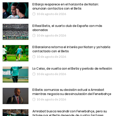
El Barça reaparece en el horizonte de Natan:
anuncian contactos con el Betis
10 de agosto de 2026
El Real Betis, el cuarto club de España con más
abonados
10 de agosto de 2026
El Barcelona retoma el interés por Natan y ya habría
contactado con el Betis
10 de agosto de 2026
Lo Celso, de vuelta con el Betis y período de reflexión
10 de agosto de 2026
El Betis comunica su decisión actual a Amrabat
mientras negocia su desvinculación del Fenerbahçe
10 de agosto de 2026
Amrabat busca rescindir con Fenerbahçe, pero su
fichaje por el Betis depende de cuatro factores