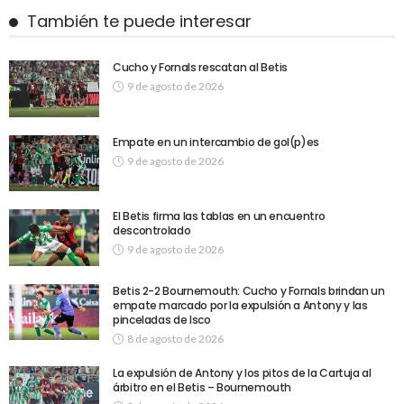
También te puede interesar
Cucho y Fornals rescatan al Betis
9 de agosto de 2026
Empate en un intercambio de gol(p)es
9 de agosto de 2026
El Betis firma las tablas en un encuentro
descontrolado
9 de agosto de 2026
Betis 2-2 Bournemouth: Cucho y Fornals brindan un
empate marcado por la expulsión a Antony y las
pinceladas de Isco
8 de agosto de 2026
La expulsión de Antony y los pitos de la Cartuja al
árbitro en el Betis – Bournemouth