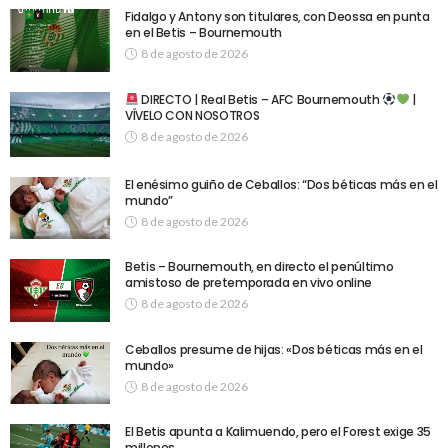
Fidalgo y Antony son titulares, con Deossa en punta
en el Betis – Bournemouth
8 de agosto de 2026
DIRECTO | Real Betis – AFC Bournemouth
|
VÍVELO CON NOSOTROS
8 de agosto de 2026
El enésimo guiño de Ceballos: “Dos béticas más en el
mundo”
8 de agosto de 2026
Betis – Bournemouth, en directo el penúltimo
amistoso de pretemporada en vivo online
8 de agosto de 2026
Ceballos presume de hijas: «Dos béticas más en el
mundo»
8 de agosto de 2026
El Betis apunta a Kalimuendo, pero el Forest exige 35
millones