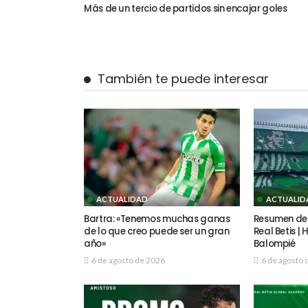
Más de un tercio de partidos sin encajar goles
También te puede interesar
ACTUALIDAD
ACTUALID
Bartra: «Tenemos muchas ganas
Resumen del
de lo que creo puede ser un gran
Real Betis |
año»
Balompié
6 de agosto de 2026
6 de agosto 