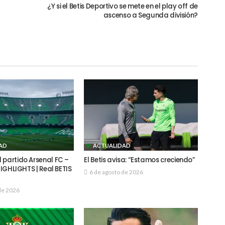
¿Y si el Betis Deportivo se mete en el play off de
ascenso a Segunda división?
AD
ACTUALIDAD
 partido Arsenal FC –
El Betis avisa: “Estamos creciendo”
 HIGHLIGHTS | Real BETIS
6 de agosto de 2026
de 2026