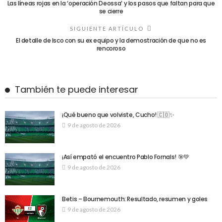
Las líneas rojas en la ‘operación Deossa’ y los pasos que faltan para que
se cierre
SIGUIENTE ARTÍCULO
El detalle de Isco con su ex equipo y la demostración de que no es
rencoroso
También te puede interesar
¡Qué bueno que volviste, Cucho! 🇨🇴✨
9 de agosto de 2026
¡Así empató el encuentro Pablo Fornals! 🎯💚
9 de agosto de 2026
Betis – Bournemouth: Resultado, resumen y goles
9 de agosto de 2026