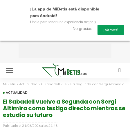
¡La app de MiBetis está disponible
para Android!
Úsala para tener una experiencia mejor :)
No gracias
¡Vamos!
Mi Betis
>
Actualidad
>
El Sabadell vuelve a Segunda con Sergi Altimira como testigo directo mientras se estudia su futuro
ACTUALIDAD
El Sabadell vuelve a Segunda con Sergi
Altimira como testigo directo mientras se
estudia su futuro
Publicado el
21/06/2026 a las 21:48