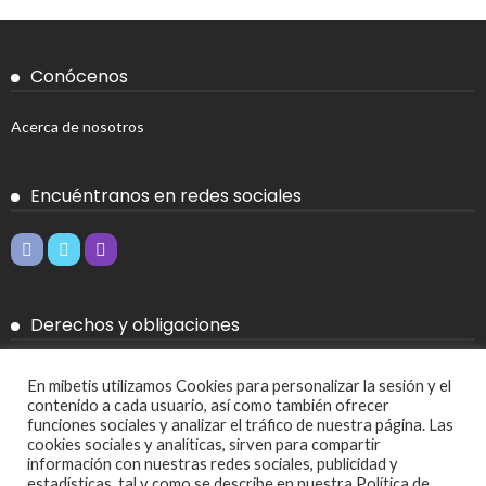
Conócenos
Acerca de nosotros
Encuéntranos en redes sociales
Derechos y obligaciones
Aviso legal
En mibetis utilizamos Cookies para personalizar la sesión y el
contenido a cada usuario, así como también ofrecer
Política de Cookies
funciones sociales y analizar el tráfico de nuestra página. Las
cookies sociales y analíticas, sirven para compartir
Política de privacidad
información con nuestras redes sociales, publicidad y
estadísticas, tal y como se describe en nuestra Política de