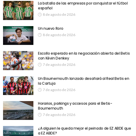
La batalla de las empresas por conquistar el fútbol
español
8 de agosto de 2026
Un nuevo Roro
8 de agosto de 2026
Escollo esperado en la negociación abierta del Betis
con Kévin Denkey
7 de agosto de 2026
Un Bournemouth lanzado desafiará al Real Betis en
la Cartuja
7 de agosto de 2026
Horarios, parkings y accesos para el Betis-
Bournemouth
7 de agosto de 2026
¿A alguien le queda mejor el peinado de EZ ABDE que
a EZ ABDE?