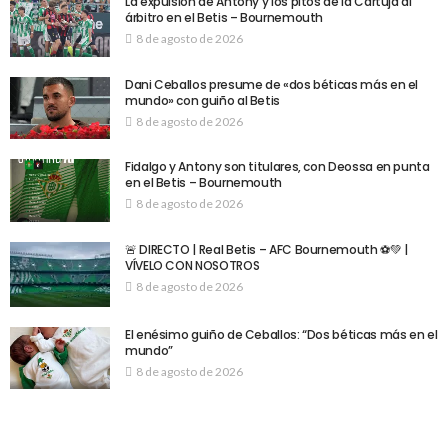
La expulsión de Antony y los pitos de la Cartuja al
árbitro en el Betis – Bournemouth
8 de agosto de 2026
Dani Ceballos presume de «dos béticas más en el
mundo» con guiño al Betis
8 de agosto de 2026
Fidalgo y Antony son titulares, con Deossa en punta
en el Betis – Bournemouth
8 de agosto de 2026
🚨 DIRECTO | Real Betis – AFC Bournemouth ⚽💚 |
VÍVELO CON NOSOTROS
8 de agosto de 2026
El enésimo guiño de Ceballos: “Dos béticas más en el
mundo”
8 de agosto de 2026