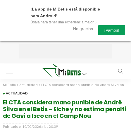
¡La app de MiBetis está disponible
para Android!
Úsala para tener una experiencia mejor :)
No gracias
¡Vamos!
Mi Betis
>
Actualidad
>
El CTA considera mano punible de André Silva en el Betis – Elche y no estima penalti de Gavi a Isco en el Camp Nou
ACTUALIDAD
El CTA considera mano punible de André
Silva en el Betis – Elche y no estima penalti
de Gavi a Isco en el Camp Nou
Publicado el
19/05/2026 a las 20:09