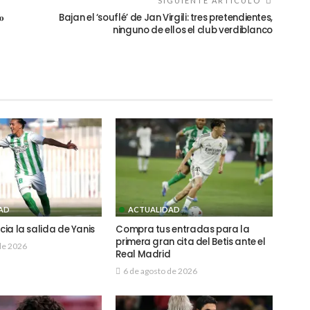
SIGUIENTE ARTÍCULO

Bajan el ‘souflé’ de Jan Virgili: tres pretendientes,
ninguno de ellos el club verdiblanco
AD
ACTUALIDAD
ocia la salida de Yanis
Compra tus entradas para la
primera gran cita del Betis ante el
de 2026
Real Madrid
6 de agosto de 2026