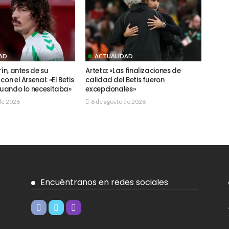
AD
ACTUALIDAD
rín, antes de su
Arteta: «Las finalizaciones de
on el Arsenal: «El Betis
calidad del Betis fueron
 cuando lo necesitaba»
excepcionales»
de 2026
6 de agosto de 2026
Encuéntranos en redes sociales