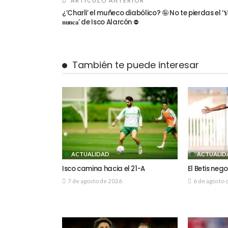
ARTÍCULO ANTERIOR
¿’Charli’ el muñeco diabólico? 🤪 No te pierdas el ‘𝐘
𝐧𝐮𝐧𝐜𝐚’ de Isco Alarcón ⛔
También te puede interesar
ACTUALIDAD
ACTUALID
Isco camina hacia el 21-A
El Betis neg
7 de agosto de 2026
6 de agosto 