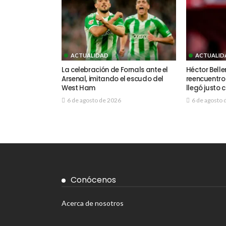
ACTUALIDAD
ACTUALID
La celebración de Fornals ante el
Héctor Belle
Arsenal, imitando el escudo del
reencuentro c
West Ham
llegó justo
6 de agosto de 2026
6 de agosto 
Conócenos
Acerca de nosotros