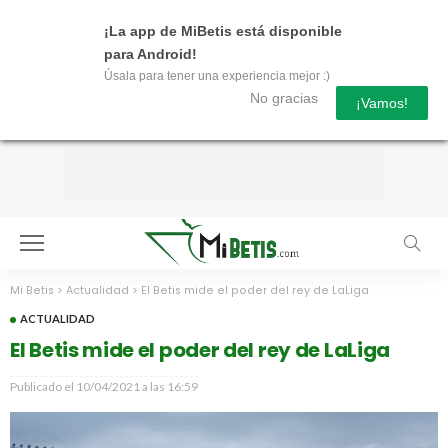
¡La app de MiBetis está disponible
para Android!
Úsala para tener una experiencia mejor :)
No gracias
¡Vamos!
Mi Betis
>
Actualidad
>
El Betis mide el poder del rey de LaLiga
ACTUALIDAD
El Betis mide el poder del rey de LaLiga
Publicado el
10/04/2021 a las 16:59