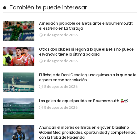
También te puede interesar
Alineación probable del Betis ante el Bournemouth;
el estreno en La Cartuja
8 de agosto de 2026
Otros dos clubes sí llegan a lo que el Betis no puede
e Ivanovic tiene la última palabra
8 de agosto de 2026
El fichaje de Dani Ceballos, una quimera a la que se le
espera encontrar solución
8 de agosto de 2026
Los goles de aquel partido en Bournemouth
8 de agosto de 2026
Anuncian el interés del Betis en el joven brasileño
Gabriel Mec: prioridades, oportunidad y competencia,
con la traba de Hacienda