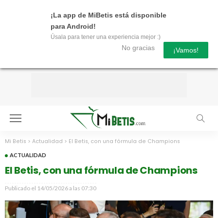
¡La app de MiBetis está disponible
para Android!
Úsala para tener una experiencia mejor :)
No gracias
¡Vamos!
Mi Betis
>
Actualidad
>
El Betis, con una fórmula de Champions
ACTUALIDAD
El Betis, con una fórmula de Champions
Publicado el
14/05/2026 a las 07:30