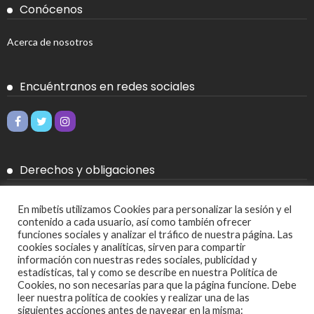
Conócenos
Acerca de nosotros
Encuéntranos en redes sociales
Derechos y obligaciones
Aviso legal
En mibetis utilizamos Cookies para personalizar la sesión y el
contenido a cada usuario, así como también ofrecer
Política de Cookies
funciones sociales y analizar el tráfico de nuestra página. Las
cookies sociales y analíticas, sirven para compartir
Política de privacidad
información con nuestras redes sociales, publicidad y
estadísticas, tal y como se describe en nuestra Política de
Cookies, no son necesarias para que la página funcione. Debe
Más
leer nuestra política de cookies y realizar una de las
siguientes acciones antes de navegar en la misma: