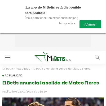
¡La app de MiBetis está disponible
para Android!
Úsala para tener una experiencia mejor :)
No gracias
¡Vamos!
Mi Betis
>
Actualidad
>
El Betis anuncia la salida de Mateo Flores
ACTUALIDAD
El Betis anuncia la salida de Mateo Flores
Publicado el
26/07/2025 a las 16:29