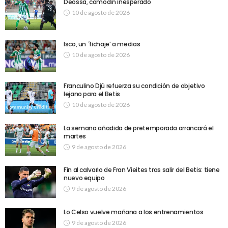
Deossa, comodín inesperado
10 de agosto de 2026
Isco, un ´fichaje’ a medias
10 de agosto de 2026
Franculino Djú refuerza su condición de objetivo
lejano para el Betis
10 de agosto de 2026
La semana añadida de pretemporada arrancará el
martes
9 de agosto de 2026
Fin al calvario de Fran Vieites tras salir del Betis: tiene
nuevo equipo
9 de agosto de 2026
Lo Celso vuelve mañana a los entrenamientos
9 de agosto de 2026