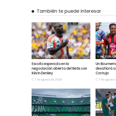
También te puede interesar
ACTUALIDAD
ACTUALID
Escollo esperado en la
Un Bournem
negociación abierta del Betis con
desafiará al
Kévin Denkey
Cartuja
7 de agosto de 2026
7 de agosto 