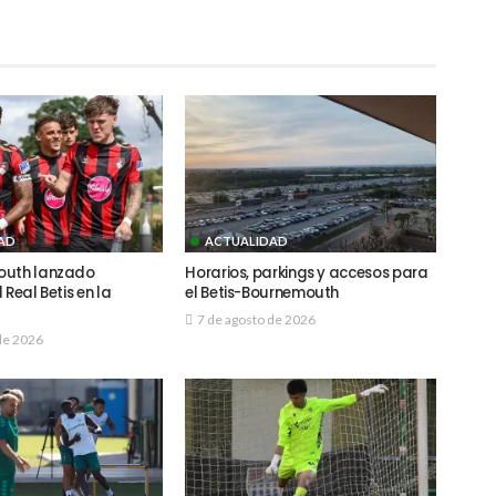
AD
ACTUALIDAD
outh lanzado
Horarios, parkings y accesos para
 Real Betis en la
el Betis-Bournemouth
7 de agosto de 2026
de 2026