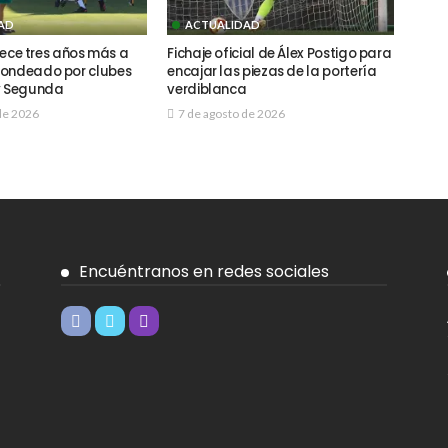
AD
ACTUALIDAD
ofrece tres años más a
Fichaje oficial de Álex Postigo para
sondeado por clubes
encajar las piezas de la portería
y Segunda
verdiblanca
de 2026
7 de agosto de 2026
Encuéntranos en redes sociales