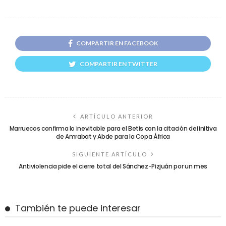
COMPARTIR EN FACEBOOK
COMPARTIR EN TWITTER
ARTÍCULO ANTERIOR
Marruecos confirma lo inevitable para el Betis con la citación definitiva
de Amrabat y Abde para la Copa África
SIGUIENTE ARTÍCULO
Antiviolencia pide el cierre total del Sánchez-Pizjuán por un mes
También te puede interesar