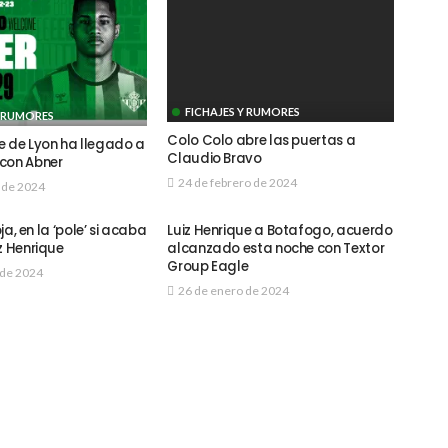
FICHAJES Y RUMORES
Y RUMORES
Colo Colo abre las puertas a
e de Lyon ha llegado a
Claudio Bravo
con Abner
24 de febrero de 2024
 de 2024
oja, en la ‘pole’ si acaba
Luiz Henrique a Botafogo, acuerdo
z Henrique
alcanzado esta noche con Textor
Group Eagle
 de 2024
26 de enero de 2024