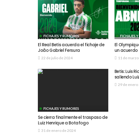
FICHAJES Y RUMORES
FICHAJES 
El Real Betis acuerda el fichaje de
El Olympiqu
João Gabriel Fersura
un acuerdo 
22 de julio de 2024
11 de marzo
Betis: Luis Ri
saliendo Lui
29 de enero
FICHAJES Y RUMORES
Se cierra finalmente el traspaso de
Luiz Henrique a Botafogo
31 de enero de 2024