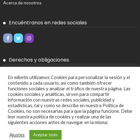
Acerca de nosotros
Encuéntranos en redes sociales
Derechos y obligaciones
Aviso legal
En mibetis utilizamos Cookies para personalizar la sesión y el
contenido a cada usuario, así como también ofrecer
Política de Cookies
funciones sociales y analizar el tráfico de nuestra página. Las
cookies sociales y analíticas, sirven para compartir
Política de privacidad
información con nuestras redes sociales, publicidad y
estadísticas, tal y como se describe en nuestra Política de
Cookies, no son necesarias para que la página funcione. Debe
Más
leer nuestra política de cookies y realizar una de las
siguientes acciones antes de navegar en la misma:
Ajustes de cookies
Ajustes
Aceptar todo